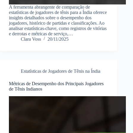
A ferramenta abrangente de comparação de
estatísticas de jogadores de tênis para a Índia oferece
insights detalhados sobre o desempenho dos
jogadores, histórico de partidas e classificações. Ao
analisar estatísticas-chave, como registros de vitórias
e derrotas e métricas de serviço,…
Clara Voss
20/11/2025
Estatísticas de Jogadores de Tênis na Índia
Métricas de Desempenho dos Principais Jogadores
de Tênis Indianos