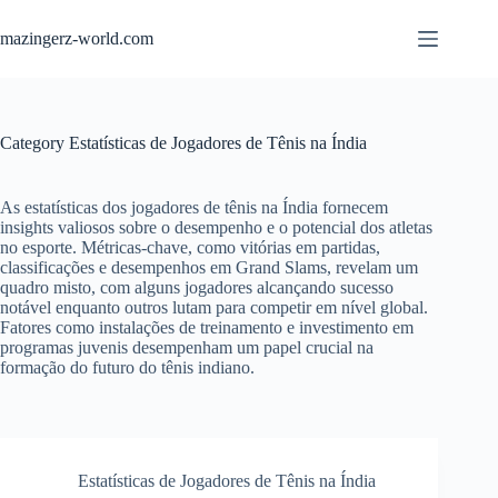
Skip
to
mazingerz-world.com
content
Category
Estatísticas de Jogadores de Tênis na Índia
As estatísticas dos jogadores de tênis na Índia fornecem
insights valiosos sobre o desempenho e o potencial dos atletas
no esporte. Métricas-chave, como vitórias em partidas,
classificações e desempenhos em Grand Slams, revelam um
quadro misto, com alguns jogadores alcançando sucesso
notável enquanto outros lutam para competir em nível global.
Fatores como instalações de treinamento e investimento em
programas juvenis desempenham um papel crucial na
formação do futuro do tênis indiano.
Estatísticas de Jogadores de Tênis na Índia