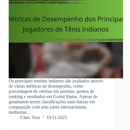
Os principais tenistas indianos são avaliados através
de várias métricas de desempenho, como
porcentagem de vitórias em partidas, pontos de
ranking e resultados em Grand Slams. Apesar de
geralmente terem classificações mais baixas em
comparação com seus pares internacionais,
melhorias…
Clara Voss
10/11/2025