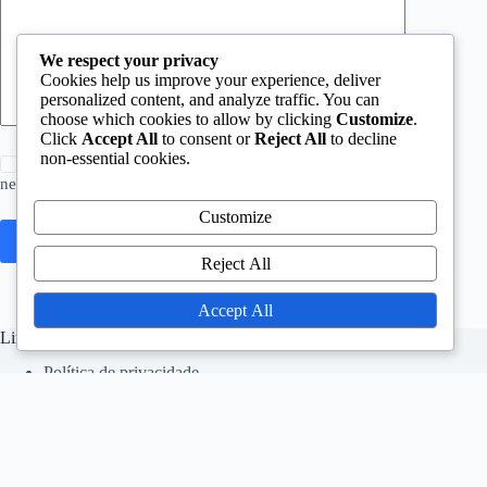
We respect your privacy
Cookies help us improve your experience, deliver
personalized content, and analyze traffic. You can
choose which cookies to allow by clicking
Customize
.
Click
Accept All
to consent or
Reject All
to decline
non-essential cookies.
Save my name, email and website in this browser for the
next time I comment.
Customize
Post Comment
Reject All
Accept All
Links Rápidos
Política de privacidade
Sobre nós
Termos de serviço
Preferências de cookies
Contate-nos