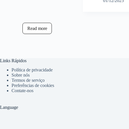
01/12/2025
Read more
Links Rápidos
Política de privacidade
Sobre nós
Termos de serviço
Preferências de cookies
Contate-nos
Language