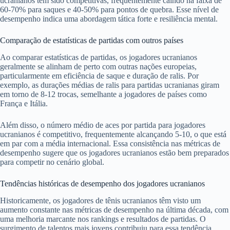
ucranianos têm sido competitivas, frequentemente caindo na faixa de
60-70% para saques e 40-50% para pontos de quebra. Esse nível de
desempenho indica uma abordagem tática forte e resiliência mental.
Comparação de estatísticas de partidas com outros países
Ao comparar estatísticas de partidas, os jogadores ucranianos
geralmente se alinham de perto com outras nações europeias,
particularmente em eficiência de saque e duração de ralis. Por
exemplo, as durações médias de ralis para partidas ucranianas giram
em torno de 8-12 trocas, semelhante a jogadores de países como
França e Itália.
Além disso, o número médio de aces por partida para jogadores
ucranianos é competitivo, frequentemente alcançando 5-10, o que está
em par com a média internacional. Essa consistência nas métricas de
desempenho sugere que os jogadores ucranianos estão bem preparados
para competir no cenário global.
Tendências históricas de desempenho dos jogadores ucranianos
Historicamente, os jogadores de tênis ucranianos têm visto um
aumento constante nas métricas de desempenho na última década, com
uma melhoria marcante nos rankings e resultados de partidas. O
surgimento de talentos mais jovens contribuiu para essa tendência