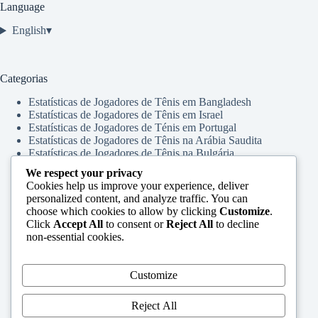
Language
English
▾
Categorias
Estatísticas de Jogadores de Tênis em Bangladesh
Estatísticas de Jogadores de Tênis em Israel
Estatísticas de Jogadores de Ténis em Portugal
Estatísticas de Jogadores de Tênis na Arábia Saudita
Estatísticas de Jogadores de Tênis na Bulgária
Estatísticas de Jogadores de Tênis na China
We respect your privacy
Estatísticas de Jogadores de Tênis na França
Cookies help us improve your experience, deliver
Estatísticas de Jogadores de Tênis na Holanda
personalized content, and analyze traffic. You can
Estatísticas de Jogadores de Tênis na Índia
choose which cookies to allow by clicking
Customize
.
Estatísticas de Jogadores de Tênis na Indonésia
Click
Accept All
to consent or
Reject All
to decline
Estatísticas de Jogadores de Tênis na Rússia
non-essential cookies.
Estatísticas de Jogadores de Tênis na Tailândia
Estatísticas de Jogadores de Tênis na Turquia
Estatísticas de Jogadores de Tênis no Japão
Customize
Estatísticas de Jogadores de Tênis no Vietnã
Estatísticas de Jogadores de Tênis nos EUA
Reject All
Estatísticas e Comparações de Jogadores de Tênis