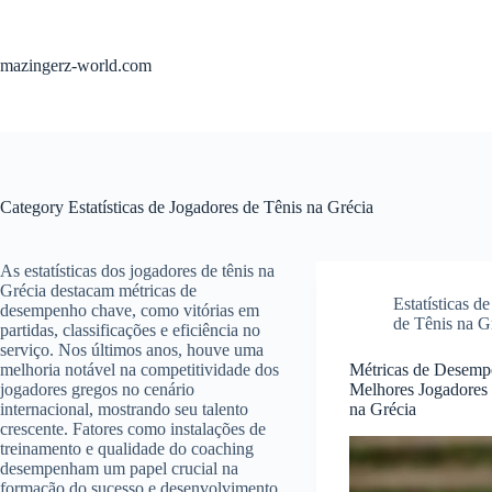
Skip
to
content
mazingerz-world.com
Category
Estatísticas de Jogadores de Tênis na Grécia
As estatísticas dos jogadores de tênis na
Grécia destacam métricas de
Estatísticas d
desempenho chave, como vitórias em
de Tênis na G
partidas, classificações e eficiência no
serviço. Nos últimos anos, houve uma
melhoria notável na competitividade dos
Métricas de Desemp
jogadores gregos no cenário
Melhores Jogadores 
internacional, mostrando seu talento
na Grécia
crescente. Fatores como instalações de
treinamento e qualidade do coaching
desempenham um papel crucial na
formação do sucesso e desenvolvimento