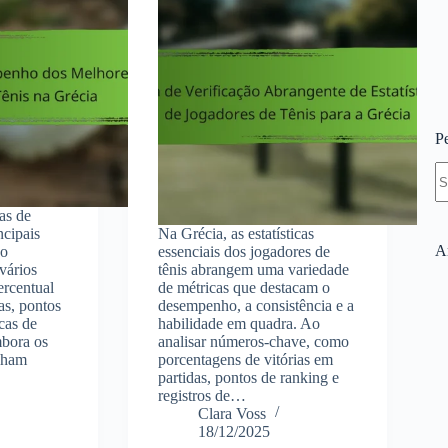
P
N
re
as de
cipais
Na Grécia, as estatísticas
A
ão
essenciais dos jogadores de
 vários
tênis abrangem uma variedade
ercentual
de métricas que destacam o
as, pontos
desempenho, a consistência e a
icas de
habilidade em quadra. Ao
mbora os
analisar números-chave, como
nham
porcentagens de vitórias em
partidas, pontos de ranking e
registros de…
Clara Voss
18/12/2025