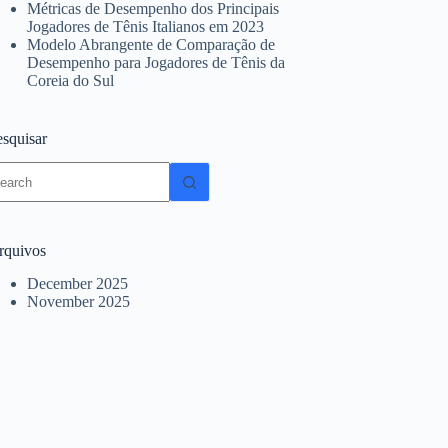
Métricas de Desempenho dos Principais
Jogadores de Tênis Italianos em 2023
Modelo Abrangente de Comparação de
Desempenho para Jogadores de Tênis da
Coreia do Sul
esquisar
o
sults
rquivos
December 2025
November 2025