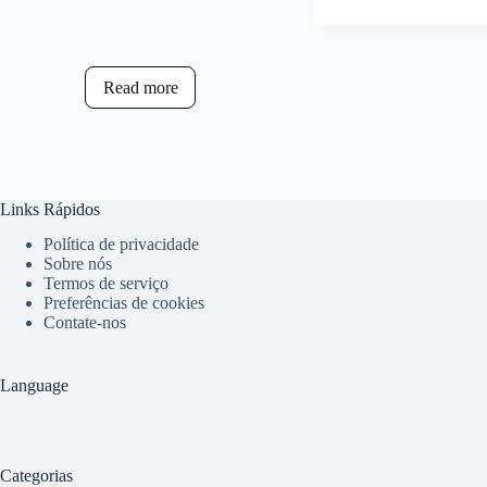
Read more
Links Rápidos
Política de privacidade
Sobre nós
Termos de serviço
Preferências de cookies
Contate-nos
Language
Categorias