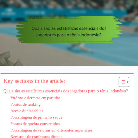
Key sections in the article:
Quais são as estatísticas essenciais dos jogadores para o tênis indonésio?
Vitórias e derrotas em partidas
Pontos de ranking
Aces e duplas faltas
Porcentagem de primeiro saque
Pontos de quebra convertidos
Porcentagem de vitórias em diferentes superfícies
Registros de confrontos diretos