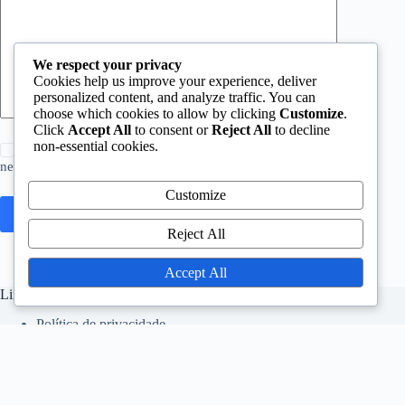
We respect your privacy
Cookies help us improve your experience, deliver
personalized content, and analyze traffic. You can
choose which cookies to allow by clicking
Customize
.
Click
Accept All
to consent or
Reject All
to decline
non-essential cookies.
Save my name, email and website in this browser for the
next time I comment.
Customize
Post Comment
Reject All
Accept All
Links Rápidos
Política de privacidade
Sobre nós
Termos de serviço
Preferências de cookies
Contate-nos