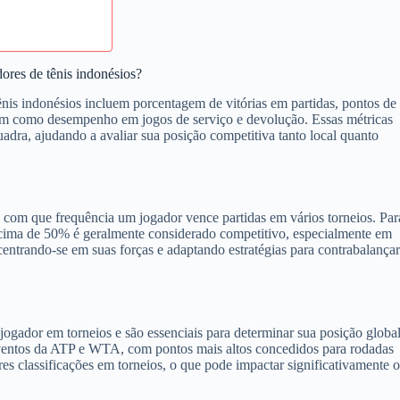
ores de tênis indonésios?
nis indonésios incluem porcentagem de vitórias em partidas, pontos de
 bem como desempenho em jogos de serviço e devolução. Essas métricas
uadra, ajudando a avaliar sua posição competitiva tanto local quanto
a com que frequência um jogador vence partidas em vários torneios. Par
acima de 50% é geralmente considerado competitivo, especialmente em
entrando-se em suas forças e adaptando estratégias para contrabalançar
gador em torneios e são essenciais para determinar sua posição globa
ventos da ATP e WTA, com pontos mais altos concedidos para rodadas
s classificações em torneios, o que pode impactar significativamente o