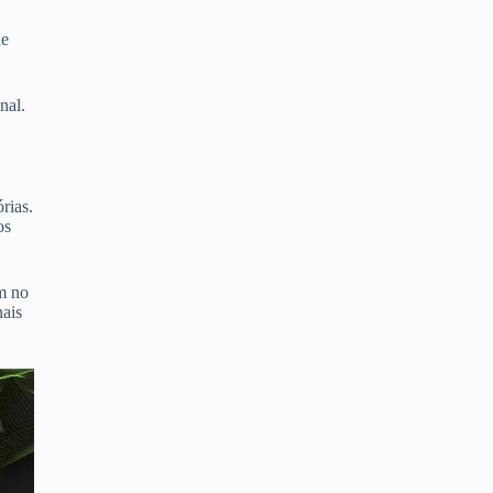
de
nal.
rias.
os
m no
nais