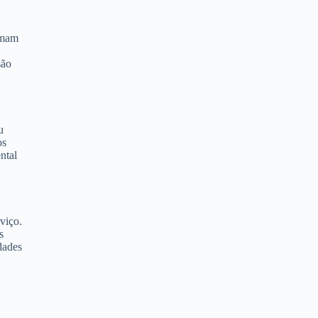
tumam
são
u
os
ntal
viço.
s
dades