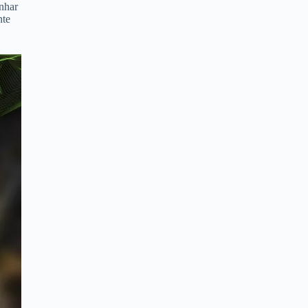
nhar
nte