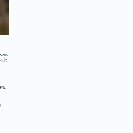
 seus
dade.
s
70%,
s