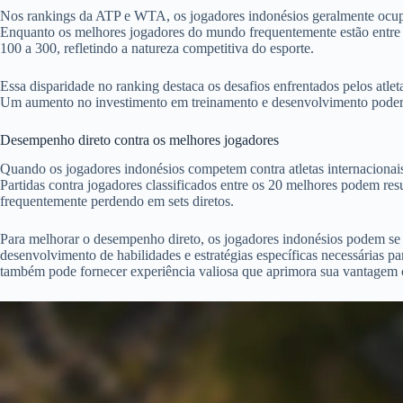
Nos rankings da ATP e WTA, os jogadores indonésios geralmente ocup
Enquanto os melhores jogadores do mundo frequentemente estão entre o
100 a 300, refletindo a natureza competitiva do esporte.
Essa disparidade no ranking destaca os desafios enfrentados pelos atle
Um aumento no investimento em treinamento e desenvolvimento poderia
Desempenho direto contra os melhores jogadores
Quando os jogadores indonésios competem contra atletas internacionais d
Partidas contra jogadores classificados entre os 20 melhores podem res
frequentemente perdendo em sets diretos.
Para melhorar o desempenho direto, os jogadores indonésios podem se 
desenvolvimento de habilidades e estratégias específicas necessárias p
também pode fornecer experiência valiosa que aprimora sua vantagem 